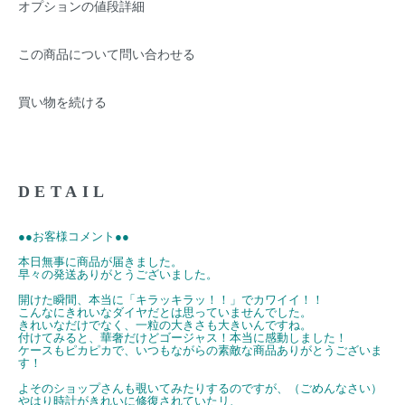
オプションの値段詳細
この商品について問い合わせる
買い物を続ける
DETAIL
●●お客様コメント●●
本日無事に商品が届きました。
早々の発送ありがとうございました。
開けた瞬間、本当に「キラッキラッ！！」でカワイイ！！
こんなにきれいなダイヤだとは思っていませんでした。
きれいなだけでなく、一粒の大きさも大きいんですね。
付けてみると、華奢だけどゴージャス！本当に感動しました！
ケースもピカピカで、いつもながらの素敵な商品ありがとうございま
す！
よそのショップさんも覗いてみたりするのですが、（ごめんなさい）
やはり時計がきれいに修復されていたリ、