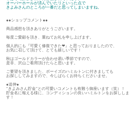
オーバーホールが済んでいたリといった点で
きよみさんのところが一番だと思ってしまいますね。
●●ショップコメント●●
商品感想を頂きありがとうございます。
毎度ご愛顧を頂き、重ねてお礼を申し上げます。
個人的にも『可愛く修復できた❤』と思っておりましたので、
お気に召して頂けて、とても嬉しいです！
秋はゴールドカラーが合わせ易い季節ですので、
是非、沢山ご着用頂けたらと思います。
ご要望を頂きました、ボーイズのハミルトンに付きましても
お探ししてみますので、今しばらくお待ちくださいませ。
●追伸●
”きよみさん貯金”との可愛いコメントも有難う御座います（笑）！
貯金名に報える様に、コンディションの良いハミルトンをお探ししま
す！