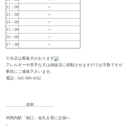
12：00
×
13：00
×
14：00
×
15：00
×
16：00
×
17：00
×
※当店は看板犬がおります
アレルギーや苦手な方は姉妹店に移動させますのでお手数ですが
事前にご連絡下さいませ。
電話：045-900-4182
＿＿＿＿＿道順＿＿＿＿＿
JR関内駅「南口」改札を背に左側へ
↓