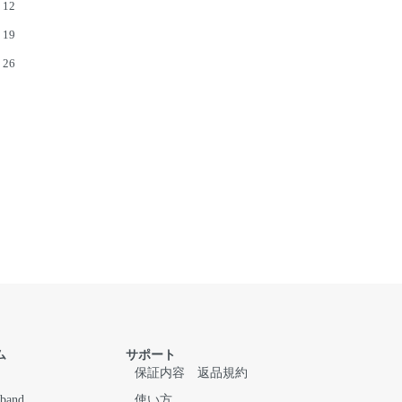
12
19
26
ム
サポート
保証内容
返品規約
 band
使い方