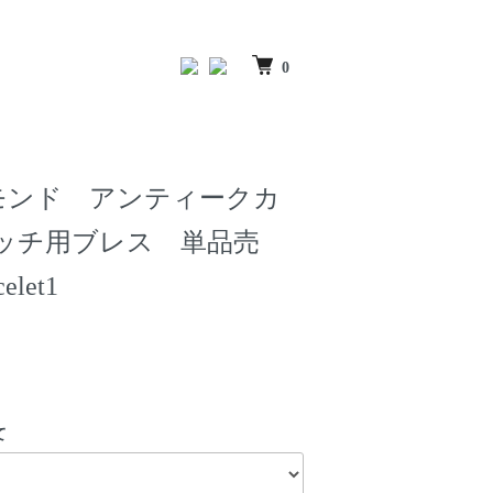
0
ヤモンド アンティークカ
ッチ用ブレス 単品売
elet1
て