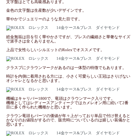
文字盤はとても高級感あります。
金色の文字盤は生産数が少いデザインです。
華やかでジュエリーのような見た目です。
総金無垢は目を引く華やかさですが、ブレスの繊細さと華奢なサイズ
で派手さは全くありません。
上品で女性らしいシルエットのRolexでオススメです。
クラスプにクラウンマークがあるのは一体型の特徴でもあります。
時計を内側に着用される方には、小さく可愛らしい王冠はさりげない
オシャレとなるかと思います。
機械はキャリバー1800で、竜頭はクラウンマーク入りです。
機種としてはレディースアンティークではカメレオン用に続いて2番
目に多く作られた機種かと思います。
クラウン竜頭もパーツの価値が年々上がっており単品で付け替えると
かなりのお値段がするので、販売時についているのは嬉しい装備かと
思います。