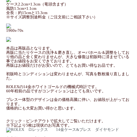
ケース2.2cm×1.3cm（竜頭含まず）
風防1.5cm×1.1cm
全長：約15cmと15.3cm
※サイズ調整別途料金（ご注文前にご相談下さい）
1960s-70s
本品は再販品となります。
再販に当たりケースの洗浄＆磨き直し、オーバホール＆調整をしてお
り他の品と全く変わりませんが、大きな修復は初販時に済ませている
事でお値段をお安くできております。
再販はお値段だけがお安いので、とてもお買い得なお品です。
初販時とコンディションは変わりませんが、写真を数枚撮り直しまし
た。
ROLEXの14金ホワイトゴールドの機械式時計です。
60年程前の品ですがコンディションはとても良いです。
ブレス一体型のデザインは金の価格高騰に伴い、お値段が上がってお
ります。
価格的にも大変お買い得かと思います。
クリック・ピンチアウトで拡大してご覧いただけます。
※下記より5枚は現状のお写真です。