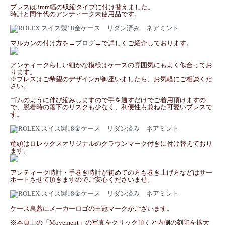
ブレスは3mm幅の収縮タイプに付け替えました。
時計と同年代のアンティーク未使用品です。
マルカンの付け方を→
ブログ
←で詳しくご紹介しております。
アンティークらしい細かな模様はケースの雰囲気にもよく似合ってお
ります。
※ブレスはご希望のデザインが御座いましたら、お気軽にご相談くだ
さい。
ゴムのように伸び縮みしますので手を通すだけでご着用頂けますの
で、脱着時の落下のリスクも少なく、利便性も兼ねた可愛いブレスで
す。
竜頭はロレックスオリジナルのクラウンマーク付きに付け替えており
ます。
アンティーク時計・手巻き時計が初めての方も巻き上げ方などはサー
ポートさせて頂きますのでご安心くださいませ。
ケース裏蓋にメーカーロゴの王冠マークがございます。
※本頁上の「Movement」の写真をクリック頂くと内側の刻印を拡大