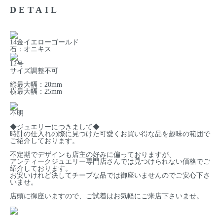
DETAIL
14金イエローゴールド
石：オニキス
12号
サイズ調整不可
縦最大幅：20mm
横最大幅：25mm
不明
◆ジュエリーにつきまして◆
時計の仕入れの際に見つけた可愛くお買い得な品を趣味の範囲で
ご紹介しております。
不定期でデザインも店主の好みに偏っておりますが、
アンティークジュエリー専門店さんでは見つけられない価格でご
紹介しております。
お安いけれど決してチープな品では御座いませんのでご安心下さ
いませ。
店頭に御座いますので、ご試着はお気軽にご来店下さいませ。