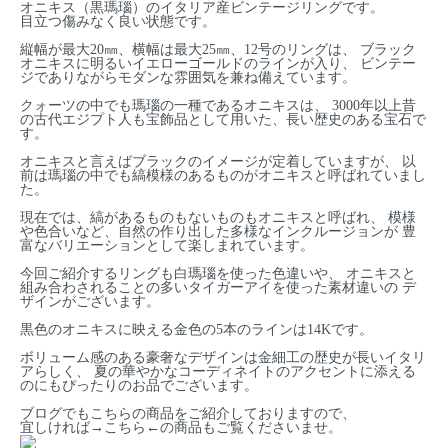
オニキス（黒瑪瑙）のイタリア産ビンテージリングです。
目立つ傷みなく良い状態です。
縦幅が最大20㎜、横幅は最大25㎜、12号のリングは、 ブラック
オニキスに明るいイエローゴールドのラインが入り、 ビンテー
ジでありながらモダンな雰囲気を兼ね備えています。
クォーツの中でも瑪瑙の一種であるオニキスは、 3000年以上昔
の古代エジプト人も宝飾品として用いた、長い歴史のある宝石で
す。
オニキスと言えばブラックのイメージが定着していますが、 以
前は瑪瑙の中でも縞模様のあるものがオニキスと呼ばれていまし
た。
現在では、縞があるものもないものもオニキスと呼ばれ、 模様
や色合いなど、自然の作り出した多様なインクルージョンが 豊
富なバリエーションとして楽しまれています。
今回ご紹介するリングも白瑪瑙を使った色違いや、 オニキスと
組み合わされることの多いタイガーアイを使った素材違いの デ
ザインがございます。
黒色のオニキスに映える金色の5本のラインは14Kです。
ボリューム感のある豪奢なデザインは金細工の歴史が長いイタリ
アらしく、 夏の華やかなコーディネイトのアクセントに添える
のにもぴったりのお品でございます。
ブログでもこちらの商品をご紹介しておりますので、
宜しければ→
こちら
←の商品もご覧くださいませ。