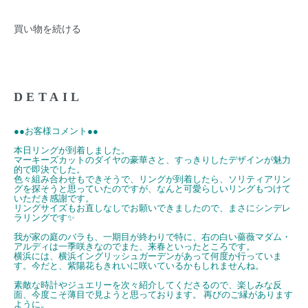
買い物を続ける
DETAIL
●●お客様コメント●●
本日リングが到着しました。
マーキーズカットのダイヤの豪華さと、すっきりしたデザインが魅力
的で即決でした。
色々組み合わせもできそうで、リングが到着したら、ソリティアリン
グを探そうと思っていたのですが、なんと可愛らしいリングもつけて
いただき感謝です。
リングサイズもお直しなしでお願いできましたので、まさにシンデレ
ラリングです✨
我が家の庭のバラも、一期目が終わりで特に、右の白い薔薇マダム・
アルディは一季咲きなのでまた、来春といったところです。
横浜には、横浜イングリッシュガーデンがあって何度か行っていま
す。今だと、紫陽花もきれいに咲いているかもしれませんね。
素敵な時計やジュエリーを次々紹介してくださるので、楽しみな反
面、今度こそ薄目で見ようと思っております。 再びのご縁があります
ように。