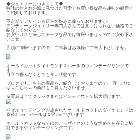
◆ジュエリーにつきまして◆
時計の仕入れの際に見つけた可愛くお買い得な品を趣味の範囲で
ご紹介しております。
不定期でデザインも店主の好みに偏っておりますが、
アンティークジュエリー専門店さんでは見つけられない価格でご
紹介しております。
お安いけれど決してチープな品では御座いませんのでご安心下さ
いませ。
店頭に御座いますので、ご試着はお気軽にご来店下さいませ。
オールドカットダイヤモンド＆パールのヴィンテージリングで
す。
目立つ傷みなくとても良い状態です。
ブログでもこちらの商品をご紹介しておりますので、 宜しけれ
ば→
こちら
←の商品もご覧くださいませ。
※写真は全てクリックまたはピンチアウトで拡大頂けます。
ベゼルセッティングが施されたオールドカットのダイヤモンドは
直径3.5㎜、パールは直径7㎜ございます。
オールドカットならではの、モザイクのような煌めきを存分に堪
能できるヴィンテージリングです。