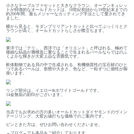
小さなテーブルファセットと大きなクラウン、オープンキュレッ
トが特徴的なオールドカットは、18世紀初頭から19世紀末までの
約200年間、最もメジャーなカッティング手法として愛されてき
ました。
横から見ると、モダンブリリアントカットと比べてぷっくりとク
ラウンが高く、オールドカットらしさが際立ちます。
東洋では「テリ」、西洋では「オリエント」と呼ばれる、極めて
微細な結晶が層構造に重なることで生まれるパールならではのふ
くよかな輝きが大変上品な雰囲気です。
軟体動物である貝の中で生成される、有機物質性の宝石材のひと
つであるパールは、形態や大きさ、色など、一粒ずつに個性が御
座います。
リング部分は、イエロー&ホワイトゴールドです。
14金無垢の刻印がございます。
当店でもお求めの方の多いオールドカットダイヤモンドのヴィン
テージリング、大変お値打ちな価格でのご案内です。
ピンときた方は、ぜひお問い合わせくださいませ。
→
ブログ
←でも本品をご紹介しております。