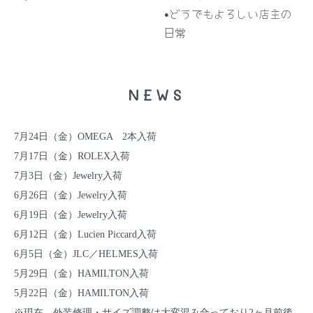
•どうでもよろしい店主の
日常
NEWS
7月24日（金）
OMEGA
2本
入荷
7月17日（金）
ROLEX
入荷
7月3日（金）
Jewelry
入荷
6月26日（金）
Jewelry
入荷
6月19日（金）
Jewelry
入荷
6月12日（金）
Lucien Piccard
入荷
6月5日（金）
JLC
／
HELMES
入荷
5月29日（金）
HAMILTON
入荷
5月22日（金）
HAMILTON
入荷
※現在、外装修理・サイズ調整は大変混み合っており2ヶ月前後