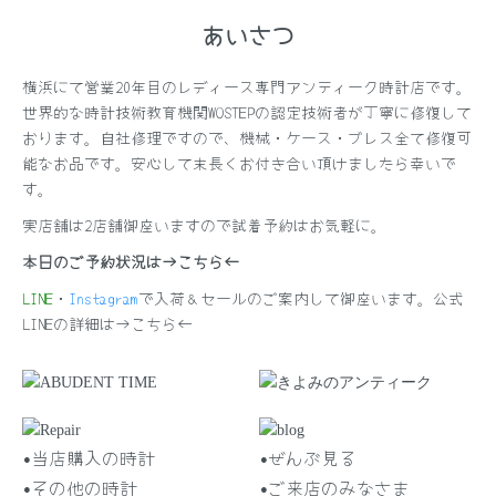
あいさつ
横浜にて営業20年目のレディース専門アンティーク時計店です。
世界的な時計技術教育機関WOSTEPの認定技術者が丁寧に修復して
おります。自社修理ですので、機械・ケース・ブレス全て修復可
能なお品です。安心して末長くお付き合い頂けましたら幸いで
す。
実店舗は2店舗御座いますので試着予約はお気軽に。
本日のご予約状況は→
こちら
←
LINE
・
Instagram
で入荷＆セールのご案内して御座います。公式
LINEの詳細は→
こちら
←
•当店購入の時計
•ぜんぶ見る
•その他の時計
•ご来店のみなさま