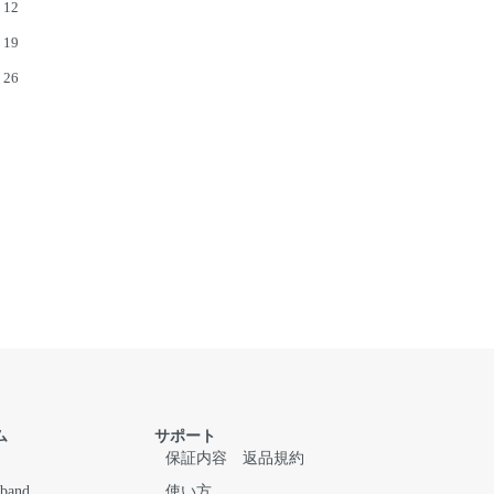
12
19
26
ム
サポート
保証内容
返品規約
 band
使い方