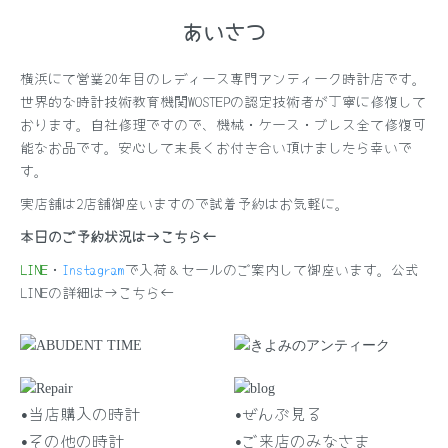
あいさつ
横浜にて営業20年目のレディース専門アンティーク時計店です。
世界的な時計技術教育機関WOSTEPの認定技術者が丁寧に修復して
おります。自社修理ですので、機械・ケース・ブレス全て修復可
能なお品です。安心して末長くお付き合い頂けましたら幸いで
す。
実店舗は2店舗御座いますので試着予約はお気軽に。
本日のご予約状況は→
こちら
←
LINE
・
Instagram
で入荷＆セールのご案内して御座います。公式
LINEの詳細は→
こちら
←
•当店購入の時計
•ぜんぶ見る
•その他の時計
•ご来店のみなさま