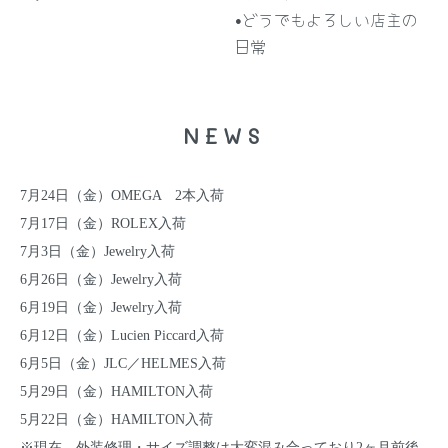
•どうでもよろしい店主の
日常
NEWS
7月24日（金）
OMEGA
2本
入荷
7月17日（金）
ROLEX
入荷
7月3日（金）
Jewelry
入荷
6月26日（金）
Jewelry
入荷
6月19日（金）
Jewelry
入荷
6月12日（金）
Lucien Piccard
入荷
6月5日（金）
JLC
／
HELMES
入荷
5月29日（金）
HAMILTON
入荷
5月22日（金）
HAMILTON
入荷
※現在、外装修理・サイズ調整は大変混み合っており2ヶ月前後